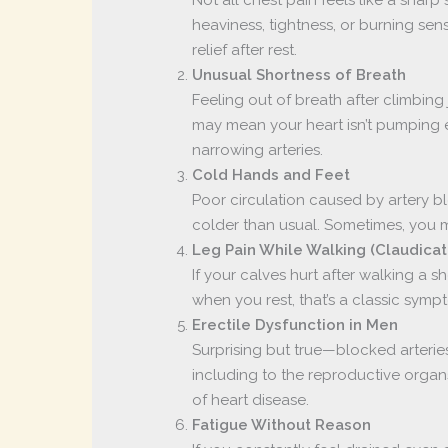
heaviness, tightness, or burning sen
relief after rest.
Unusual Shortness of Breath
Feeling out of breath after climbing j
may mean your heart isn’t pumping
narrowing arteries.
Cold Hands and Feet
Poor circulation caused by artery b
colder than usual. Sometimes, you m
Leg Pain While Walking (Claudicat
If your calves hurt after walking a 
when you rest, that’s a classic symp
Erectile Dysfunction in Men
Surprising but true—blocked arteri
including to the reproductive organ
of heart disease.
Fatigue Without Reason