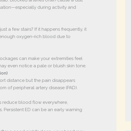
sation—especially during activity and
ust a few stairs? If it happens frequently, it
 enough oxygen-rich blood due to
lockages can make your extremities feel
ay even notice a pale or bluish skin tone.
ion)
short distance but the pain disappears
tom of peripheral artery disease (PAD).
es reduce blood flow everywhere,
s. Persistent ED can be an early warning