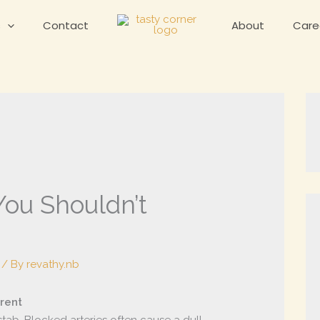
s
Contact
About
Care
You Shouldn’t
/ By
revathy.nb
erent
 stab. Blocked arteries often cause a dull