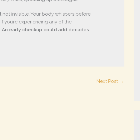
t not invisible. Your body whispers before
 If you’re experiencing any of the
.
An early checkup could add decades
Next Post
→