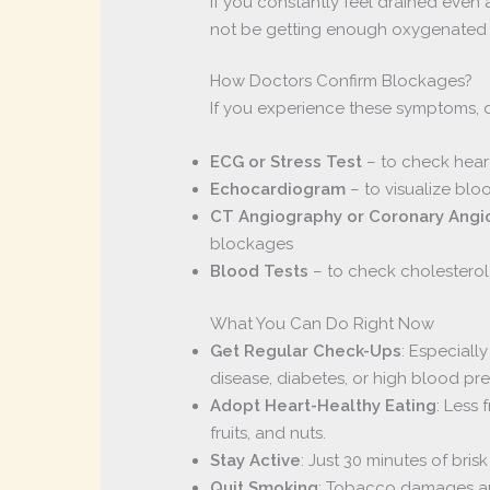
If you constantly feel drained even 
not be getting enough oxygenated 
How Doctors Confirm Blockages?
If you experience these symptoms, d
ECG or Stress Test
– to check heart
Echocardiogram
– to visualize blo
CT Angiography or Coronary Ang
blockages
Blood Tests
– to check cholesterol
What You Can Do Right Now
Get Regular Check-Ups
: Especially
disease, diabetes, or high blood pre
Adopt Heart-Healthy Eating
: Less 
fruits, and nuts.
Stay Active
: Just 30 minutes of bris
Quit Smoking
: Tobacco damages ar