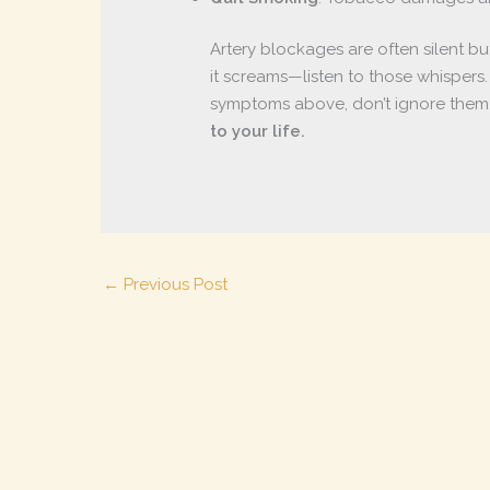
Artery blockages are often silent bu
it screams—listen to those whispers.
symptoms above, don’t ignore them
to your life.
←
Previous Post