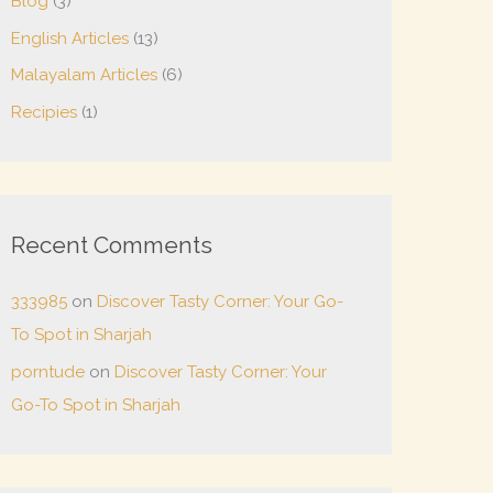
Blog
(3)
English Articles
(13)
Malayalam Articles
(6)
Recipies
(1)
Recent Comments
333985
on
Discover Tasty Corner: Your Go-
To Spot in Sharjah
porntude
on
Discover Tasty Corner: Your
Go-To Spot in Sharjah