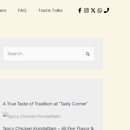
ers
FAQ
Taste Talks
A
r
S
c
e
h
a
i
r
v
c
e
h
s
A True Taste of Tradition at “Tasty Corner”
f
o
r
Spicy Chicken Kondattam – All Fire, Flavor &